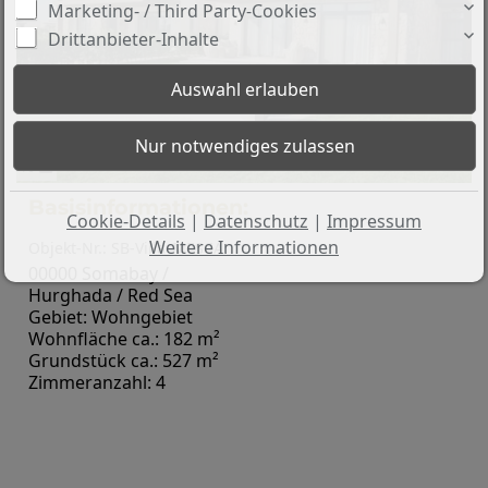
Marketing- / Third Party-Cookies
Drittanbieter-Inhalte
Preis: 1.200.000 €
16
Basisinformationen:
Cookie-Details
|
Datenschutz
|
Impressum
Weitere Informationen
Objekt-Nr.: SB-Villa_MESCA
00000 Somabay /
Hurghada / Red Sea
Gebiet: Wohngebiet
Wohnfläche ca.: 182 m²
Grundstück ca.: 527 m²
Zimmeranzahl: 4