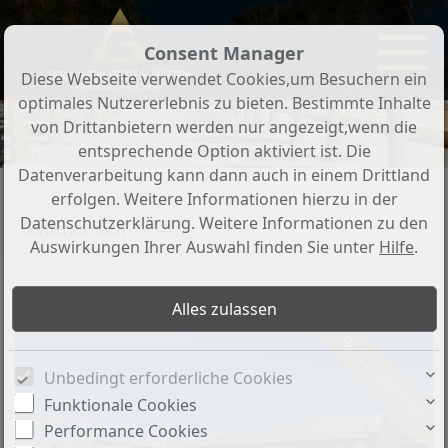
Consent Manager
Diese Webseite verwendet Cookies,um Besuchern ein
optimales Nutzererlebnis zu bieten. Bestimmte Inhalte
von Drittanbietern werden nur angezeigt,wenn die
entsprechende Option aktiviert ist. Die
Datenverarbeitung kann dann auch in einem Drittland
erfolgen. Weitere Informationen hierzu in der
Datenschutzerklärung. Weitere Informationen zu den
Sortieren nach
PLZ ↑
Auswirkungen Ihrer Auswahl finden Sie unter
Hilfe
.
Exklusive Stand-Alone Villa in Somabay - MESCA - 1. Meeresreihe
BEZUGSFERTIG
Unbedingt erforderliche Cookies
Funktionale Cookies
Performance Cookies